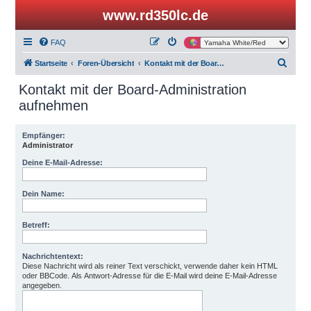
www.rd350lc.de
FAQ
S
Startseite
Foren-Übersicht
Kontakt mit der Board-Administration aufnehmen
u
Kontakt mit der Board-Administration
c
aufnehmen
h
e
Empfänger:
Administrator
Deine E-Mail-Adresse:
Dein Name:
Betreff:
Nachrichtentext:
Diese Nachricht wird als reiner Text verschickt, verwende daher kein HTML
oder BBCode. Als Antwort-Adresse für die E-Mail wird deine E-Mail-Adresse
angegeben.