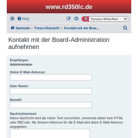
www.rd350lc.de
FAQ
S
Startseite
Foren-Übersicht
Kontakt mit der Board-Administration aufnehmen
u
Kontakt mit der Board-Administration
c
aufnehmen
h
e
Empfänger:
Administrator
Deine E-Mail-Adresse:
Dein Name:
Betreff:
Nachrichtentext:
Diese Nachricht wird als reiner Text verschickt, verwende daher kein HTML
oder BBCode. Als Antwort-Adresse für die E-Mail wird deine E-Mail-Adresse
angegeben.