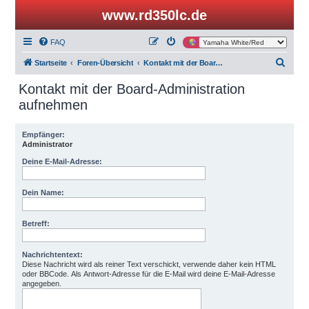
www.rd350lc.de
FAQ
S
Startseite
Foren-Übersicht
Kontakt mit der Board-Administration aufnehmen
u
Kontakt mit der Board-Administration
c
aufnehmen
h
e
Empfänger:
Administrator
Deine E-Mail-Adresse:
Dein Name:
Betreff:
Nachrichtentext:
Diese Nachricht wird als reiner Text verschickt, verwende daher kein HTML
oder BBCode. Als Antwort-Adresse für die E-Mail wird deine E-Mail-Adresse
angegeben.