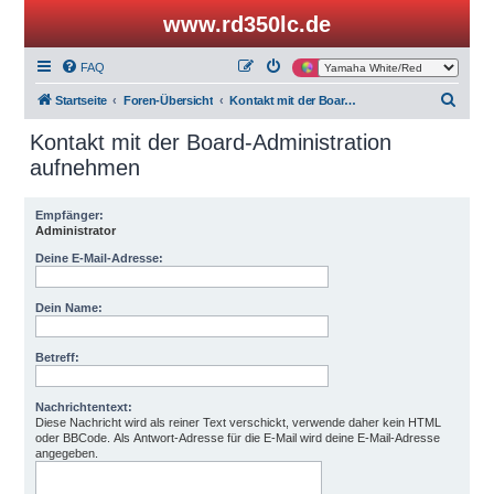
www.rd350lc.de
FAQ
S
Startseite
Foren-Übersicht
Kontakt mit der Board-Administration aufnehmen
u
Kontakt mit der Board-Administration
c
aufnehmen
h
e
Empfänger:
Administrator
Deine E-Mail-Adresse:
Dein Name:
Betreff:
Nachrichtentext:
Diese Nachricht wird als reiner Text verschickt, verwende daher kein HTML
oder BBCode. Als Antwort-Adresse für die E-Mail wird deine E-Mail-Adresse
angegeben.