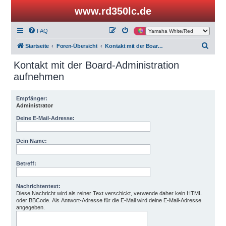
www.rd350lc.de
FAQ
S
Startseite
Foren-Übersicht
Kontakt mit der Board-Administration aufnehmen
u
Kontakt mit der Board-Administration
c
aufnehmen
h
e
Empfänger:
Administrator
Deine E-Mail-Adresse:
Dein Name:
Betreff:
Nachrichtentext:
Diese Nachricht wird als reiner Text verschickt, verwende daher kein HTML
oder BBCode. Als Antwort-Adresse für die E-Mail wird deine E-Mail-Adresse
angegeben.