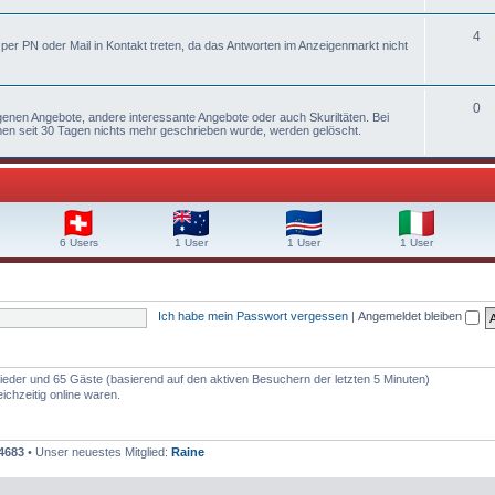
4
per PN oder Mail in Kontakt treten, da das Antworten im Anzeigenmarkt nicht
0
igenen Angebote, andere interessante Angebote oder auch Skuriltäten. Bei
n seit 30 Tagen nichts mehr geschrieben wurde, werden gelöscht.
6 Users
1 User
1 User
1 User
Ich habe mein Passwort vergessen
|
Angemeldet bleiben
tglieder und 65 Gäste (basierend auf den aktiven Besuchern der letzten 5 Minuten)
ichzeitig online waren.
4683
• Unser neuestes Mitglied:
Raine