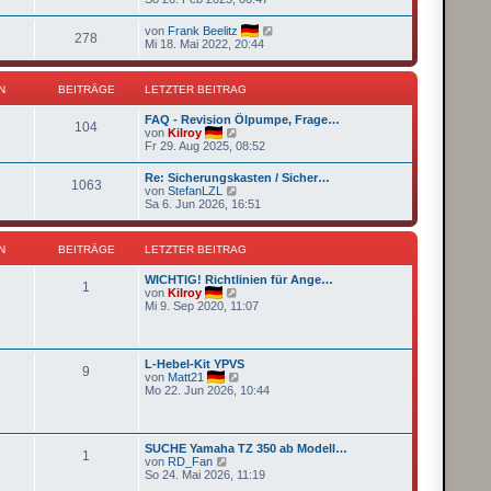
e
u
r
e
N
von
Frank Beelitz
B
278
s
e
Mi 18. Mai 2022, 20:44
e
t
u
i
e
e
t
r
s
r
N
BEITRÄGE
LETZTER BEITRAG
B
t
a
e
e
g
i
FAQ - Revision Ölpumpe, Frage…
r
104
t
N
von
Kilroy
B
r
e
Fr 29. Aug 2025, 08:52
e
a
u
i
g
e
t
Re: Sicherungskasten / Sicher…
1063
s
r
N
von
StefanLZL
t
a
e
Sa 6. Jun 2026, 16:51
e
g
u
r
e
B
s
N
BEITRÄGE
LETZTER BEITRAG
e
t
i
e
t
WICHTIG! Richtlinien für Ange…
r
1
r
N
von
Kilroy
B
a
e
Mi 9. Sep 2020, 11:07
e
g
u
i
e
t
s
r
t
a
L-Hebel-Kit YPVS
9
e
g
N
von
Matt21
r
e
Mo 22. Jun 2026, 10:44
B
u
e
e
i
s
t
t
SUCHE Yamaha TZ 350 ab Modell…
r
1
e
N
von
RD_Fan
a
r
e
So 24. Mai 2026, 11:19
g
B
u