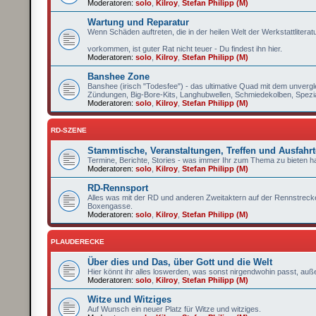
Moderatoren:
solo
,
Kilroy
,
Stefan Philipp (M)
Wartung und Reparatur
Wenn Schäden auftreten, die in der heilen Welt der Werkstattliteratu
vorkommen, ist guter Rat nicht teuer - Du findest ihn hier.
Moderatoren:
solo
,
Kilroy
,
Stefan Philipp (M)
Banshee Zone
Banshee (irisch "Todesfee") - das ultimative Quad mit dem unvergle
Zündungen, Big-Bore-Kits, Langhubwellen, Schmiedekolben, Spezial
Moderatoren:
solo
,
Kilroy
,
Stefan Philipp (M)
RD-SZENE
Stammtische, Veranstaltungen, Treffen und Ausfahr
Termine, Berichte, Stories - was immer Ihr zum Thema zu bieten hab
Moderatoren:
solo
,
Kilroy
,
Stefan Philipp (M)
RD-Rennsport
Alles was mit der RD und anderen Zweitaktern auf der Rennstrecke
Boxengasse.
Moderatoren:
solo
,
Kilroy
,
Stefan Philipp (M)
PLAUDERECKE
Über dies und Das, über Gott und die Welt
Hier könnt ihr alles loswerden, was sonst nirgendwohin passt, auß
Moderatoren:
solo
,
Kilroy
,
Stefan Philipp (M)
Witze und Witziges
Auf Wunsch ein neuer Platz für Witze und witziges.