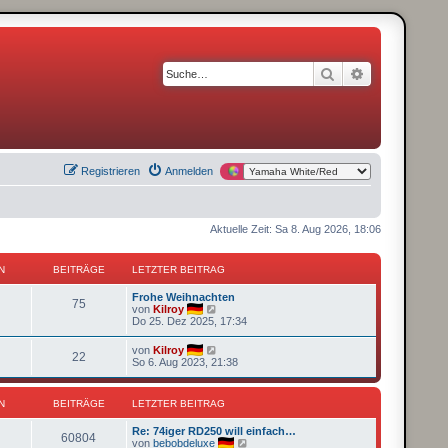
Suche
Erweiterte S
Registrieren
Anmelden
Aktuelle Zeit: Sa 8. Aug 2026, 18:06
N
BEITRÄGE
LETZTER BEITRAG
Frohe Weihnachten
75
N
von
Kilroy
e
Do 25. Dez 2025, 17:34
u
e
N
von
Kilroy
22
s
e
So 6. Aug 2023, 21:38
t
u
e
e
r
s
N
BEITRÄGE
LETZTER BEITRAG
B
t
e
e
i
Re: 74iger RD250 will einfach…
r
60804
t
N
von
bebobdeluxe
B