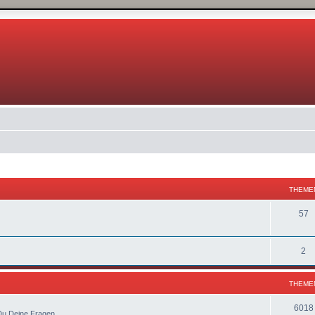
THEME
57
2
THEME
6018
 Du Deine Fragen