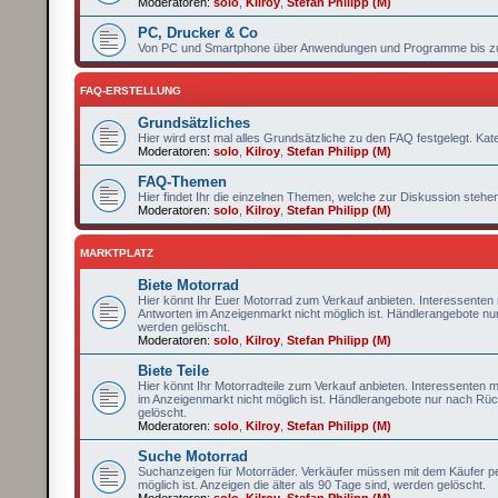
Moderatoren:
solo
,
Kilroy
,
Stefan Philipp (M)
PC, Drucker & Co
Von PC und Smartphone über Anwendungen und Programme bis zur P
FAQ-ERSTELLUNG
Grundsätzliches
Hier wird erst mal alles Grundsätzliche zu den FAQ festgelegt. K
Moderatoren:
solo
,
Kilroy
,
Stefan Philipp (M)
FAQ-Themen
Hier findet Ihr die einzelnen Themen, welche zur Diskussion stehe
Moderatoren:
solo
,
Kilroy
,
Stefan Philipp (M)
MARKTPLATZ
Biete Motorrad
Hier könnt Ihr Euer Motorrad zum Verkauf anbieten. Interessenten
Antworten im Anzeigenmarkt nicht möglich ist. Händlerangebote nu
werden gelöscht.
Moderatoren:
solo
,
Kilroy
,
Stefan Philipp (M)
Biete Teile
Hier könnt Ihr Motorradteile zum Verkauf anbieten. Interessenten 
im Anzeigenmarkt nicht möglich ist. Händlerangebote nur nach Rüc
gelöscht.
Moderatoren:
solo
,
Kilroy
,
Stefan Philipp (M)
Suche Motorrad
Suchanzeigen für Motorräder. Verkäufer müssen mit dem Käufer per
möglich ist. Anzeigen die älter als 90 Tage sind, werden gelöscht.
Moderatoren:
solo
,
Kilroy
,
Stefan Philipp (M)