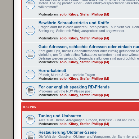
stellen. Lösung parat? Super - jeder erfolgversprechende Vorschlag
willkommen!"
Moderatoren:
solo
,
Kilroy
,
Stefan Philipp (M)
Bewährte Schraubertricks und Kniffe
Fragen dürft Ihr in allen anderen Foren posten - nur nicht hier. Denn
Bedingung: Selbst mit Erfolg ausprobiert und angewendet.
Moderatoren:
solo
,
Kilroy
,
Stefan Philipp (M)
Gute Adressen, schlechte Adressen oder einfach nu
Echt gute Tips, miese Geschäftemacher oder zufällig gefundene Adre
vielleicht, um für sich selbst Rabatte zu schinden - sind unerwün
Beiträge werden gelöscht. Gegendarstellungen sind ausdrücklich 
Moderatoren:
solo
,
Kilroy
,
Stefan Philipp (M)
Horrorkabinett
Pfusch, Murks & Co. - und die Folgen
Moderatoren:
solo
,
Kilroy
,
Stefan Philipp (M)
For our english speaking RD-Friends
Problems with the RD? Please post.
Moderatoren:
solo
,
Kilroy
,
Stefan Philipp (M)
TECHNIK
Tuning und Umbauten
Alles zum Thema: Anregungen, Fragen, Beispiele - und natürlich E
Moderatoren:
solo
,
Kilroy
,
Stefan Philipp (M)
Restaurierung/Oldtimer-Szene
Die Welt der Klassiker, Oldtimer und Youngtimer, der Sammler un