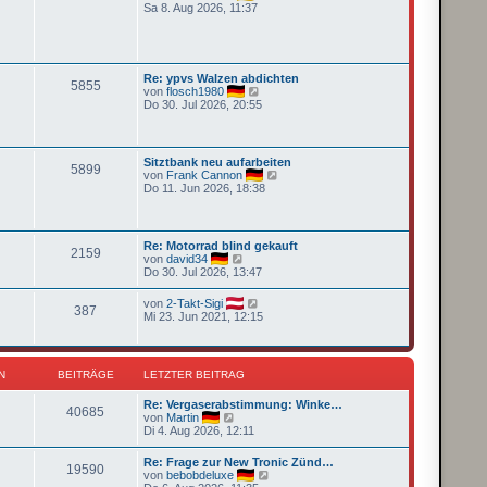
r
e
Sa 8. Aug 2026, 11:37
e
a
u
i
g
e
t
s
r
t
a
e
g
Re: ypvs Walzen abdichten
5855
r
N
von
flosch1980
B
e
Do 30. Jul 2026, 20:55
e
u
i
e
t
s
r
t
Sitztbank neu aufarbeiten
a
5899
e
N
von
Frank Cannon
g
r
e
Do 11. Jun 2026, 18:38
B
u
e
e
i
s
t
t
Re: Motorrad blind gekauft
r
2159
e
N
von
david34
a
r
e
Do 30. Jul 2026, 13:47
g
B
u
e
e
N
von
2-Takt-Sigi
i
387
s
e
Mi 23. Jun 2021, 12:15
t
t
u
r
e
e
a
r
s
g
B
t
N
BEITRÄGE
LETZTER BEITRAG
e
e
i
r
t
Re: Vergaserabstimmung: Winke…
B
40685
r
N
von
Martin
e
a
e
Di 4. Aug 2026, 12:11
i
g
u
t
e
r
Re: Frage zur New Tronic Zünd…
19590
s
a
N
von
bebobdeluxe
t
g
e