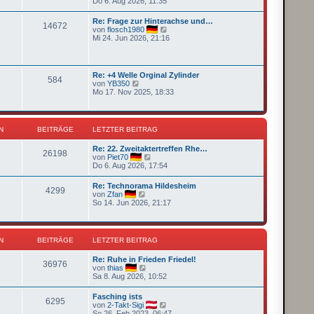
Do 6. Aug 2026, 11:35
e
u
r
e
Re: Frage zur Hinterachse und…
B
14672
s
N
von
flosch1980
e
t
e
Mi 24. Jun 2026, 21:16
i
e
u
t
r
e
r
B
s
a
e
t
g
Re: +4 Welle Orginal Zylinder
i
584
e
N
von
YB350
t
r
e
Mo 17. Nov 2025, 18:33
r
B
u
a
e
e
g
i
s
t
t
N
BEITRÄGE
LETZTER BEITRAG
r
e
a
r
g
Re: 22. Zweitaktertreffen Rhe…
B
26198
N
von
Piet70
e
e
Do 6. Aug 2026, 17:54
i
u
t
e
r
Re: Technorama Hildesheim
4299
s
a
N
von
Zfan
t
g
e
So 14. Jun 2026, 21:17
e
u
r
e
B
s
e
t
N
BEITRÄGE
LETZTER BEITRAG
i
e
t
r
r
Re: Ruhe in Frieden Friedel!
B
36976
a
N
von
thias
e
g
e
Sa 8. Aug 2026, 10:52
i
u
t
e
r
Fasching ists
6295
s
a
N
von
2-Takt-Sigi
t
g
e
So 26. Feb 2023, 06:47