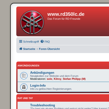
www.rd350lc.de
Das Forum für RD-Freunde
Schnellzugriff
FAQ
Startseite
Foren-Übersicht
ANKÜNDIGUNGEN
Ankündigungen
Neuigkeiten zur Website und dem Forum
Moderatoren:
solo
,
Kilroy
,
Stefan Philipp (M)
Login-Info
Info zu gelöschten Registrierungen.
RAT UND TAT
Troubleshooting
"Du hast ein akutes Problem und weisst nicht weiter? Hier kannst