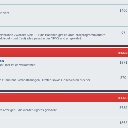
1460
r nicht
67
ichlichen Zweitakt-Kick. Für die Banshee gibt es alles: frei programmierbare
pleuel - und (fast) alles passt in der YPVS und umgekehrt.
THEME
ten
1371
t, hier ist es willkommen!
270
 zu tun hat. Veranstaltungen, Treffen sowie Geschichten aus der
THEME
3785
er Anzeigen - die werden rigoros gelöscht!
1563