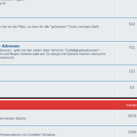
 ist
542
 hier ist der Platz, an dem Ihr alle "geheimen" Tricks verraten dürft.
r Adressen
751
ssen - gebt sie hier weiter. Aber Vorsicht: "Gefälligkeitsadressen" -
scht und fliegen ohnehin bald auf. Du bürgst mit Deinem Namen. Anonyme
erwünscht.
151
63
THEME
3016
ure besten Stücke.
1540
d Restaurateure von Zweitakt Yamahas.