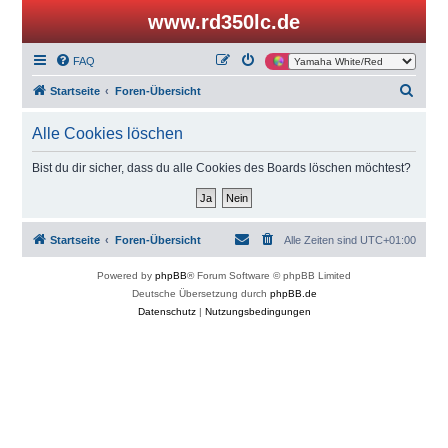
www.rd350lc.de
FAQ
S
Startseite
Foren-Übersicht
u
Alle Cookies löschen
c
h
Bist du dir sicher, dass du alle Cookies des Boards löschen möchtest?
e
Startseite
Foren-Übersicht
Alle Zeiten sind
UTC+01:00
Powered by
phpBB
® Forum Software © phpBB Limited
Deutsche Übersetzung durch
phpBB.de
Datenschutz
|
Nutzungsbedingungen