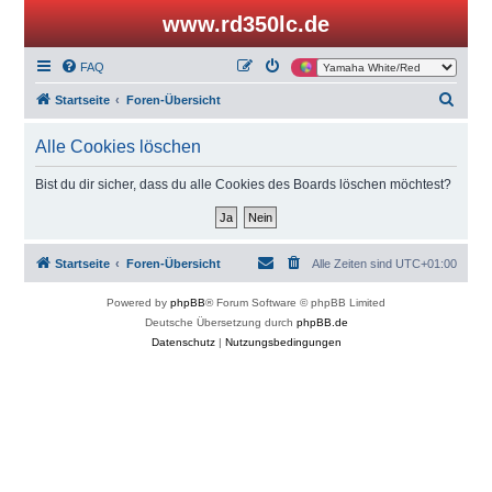
www.rd350lc.de
FAQ
S
Startseite
Foren-Übersicht
u
Alle Cookies löschen
c
h
Bist du dir sicher, dass du alle Cookies des Boards löschen möchtest?
e
Startseite
Foren-Übersicht
Alle Zeiten sind
UTC+01:00
Powered by
phpBB
® Forum Software © phpBB Limited
Deutsche Übersetzung durch
phpBB.de
Datenschutz
|
Nutzungsbedingungen