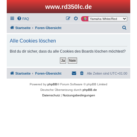
www.rd350lc.de
FAQ
S
Startseite
Foren-Übersicht
u
Alle Cookies löschen
c
h
Bist du dir sicher, dass du alle Cookies des Boards löschen möchtest?
e
Startseite
Foren-Übersicht
Alle Zeiten sind
UTC+01:00
Powered by
phpBB
® Forum Software © phpBB Limited
Deutsche Übersetzung durch
phpBB.de
Datenschutz
|
Nutzungsbedingungen