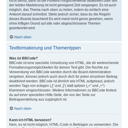
nicht siehst, dann ist die Funktion möglicherweise deaktiviert oder seit
der letzten Markierung ist nicht genügend Zeit vergangen. Es ist auch
möglich, das Thema nach oben zu holen, indem du einfach eine
Antwort darauf schreibst. Stelle jedoch sicher, dass du die Regeln
dieses Boards beachtest! Es wird meist nicht gerne gesehen, wenn
ohne triftigen Grund auf alte oder abgeschlossene Themen
geantwortet wird.
Nach oben
Textformatierung und Thementypen
Was ist BBCode?
BBCode ist eine spezielle Umsetzung von HTML, die dir weitreichende
Formatierungsmöglichkeiten für deinen Text gibt. Die Rechte zur
Verwendung von BBCode werden durch die Board-Administration
vergeben, können jedoch auch durch dich für jeden einzelnen Beitrag
deaktiviert werden. BBCode ist ähnlich wie HTML aufgebaut, jedoch
werden Tags von eckigen („[“ und „]“) statt spitzen („<“ und „>“)
Klammern eingeschlossen. Weitere Informationen zu BBCode findest
du auf einer speziellen Hilfe-Seite, die von der Seite zur
Beitragserstellung aus zugänglich ist.
Nach oben
Kann ich HTML benutzen?
Nein, es ist nicht möglich, HTML-Code in Beiträgen zu verwenden. Die