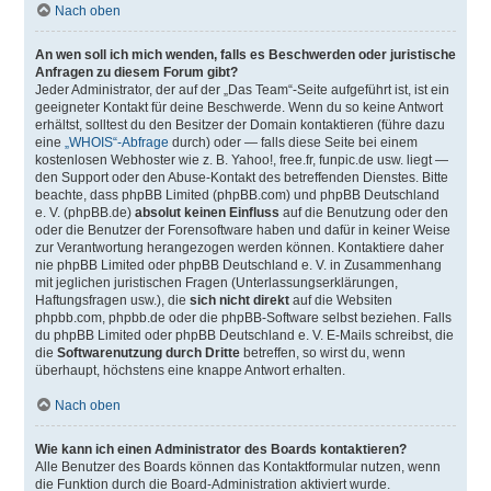
Nach oben
An wen soll ich mich wenden, falls es Beschwerden oder juristische
Anfragen zu diesem Forum gibt?
Jeder Administrator, der auf der „Das Team“-Seite aufgeführt ist, ist ein
geeigneter Kontakt für deine Beschwerde. Wenn du so keine Antwort
erhältst, solltest du den Besitzer der Domain kontaktieren (führe dazu
eine
„WHOIS“-Abfrage
durch) oder — falls diese Seite bei einem
kostenlosen Webhoster wie z. B. Yahoo!, free.fr, funpic.de usw. liegt —
den Support oder den Abuse-Kontakt des betreffenden Dienstes. Bitte
beachte, dass phpBB Limited (phpBB.com) und phpBB Deutschland
e. V. (phpBB.de)
absolut keinen Einfluss
auf die Benutzung oder den
oder die Benutzer der Forensoftware haben und dafür in keiner Weise
zur Verantwortung herangezogen werden können. Kontaktiere daher
nie phpBB Limited oder phpBB Deutschland e. V. in Zusammenhang
mit jeglichen juristischen Fragen (Unterlassungserklärungen,
Haftungsfragen usw.), die
sich nicht direkt
auf die Websiten
phpbb.com, phpbb.de oder die phpBB-Software selbst beziehen. Falls
du phpBB Limited oder phpBB Deutschland e. V. E-Mails schreibst, die
die
Softwarenutzung durch Dritte
betreffen, so wirst du, wenn
überhaupt, höchstens eine knappe Antwort erhalten.
Nach oben
Wie kann ich einen Administrator des Boards kontaktieren?
Alle Benutzer des Boards können das Kontaktformular nutzen, wenn
die Funktion durch die Board-Administration aktiviert wurde.