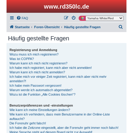
www.rd350lc.de
FAQ
S
Startseite
Foren-Übersicht
Häufig gestellte Fragen
u
Häufig gestellte Fragen
c
h
Registrierung und Anmeldung
Wozu muss ich mich registrieren?
e
Was ist COPPA?
Warum kann ich mich nicht registrieren?
Ich habe mich registriert, kann mich aber nicht anmelden!
Warum kann ich mich nicht anmelden?
Ich habe mich vor einiger Zeit registriert, kann mich aber nicht mehr
anmelden?!
Ich habe mein Passwort vergessen!
Warum werde ich automatisch abgemeldet?
Wozu ist die Funktion „Alle Cookies löschen“?
Benutzerpräferenzen und -einstellungen
Wie kann ich meine Einstellungen ändern?
Wie kann ich verhindern, dass mein Benutzername in der Online-Liste
auftaucht?
Die Forenuhr geht falsch!
Ich habe die Zeitzone eingestellt, aber die Forenuhr geht immer noch falsch!
Meine Sprache steht auf diesem Board nicht zur Auswahl!