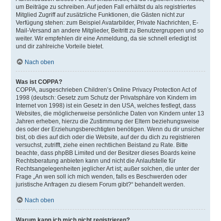
um Beiträge zu schreiben. Auf jeden Fall erhältst du als registriertes
Mitglied Zugriff auf zusätzliche Funktionen, die Gästen nicht zur
Verfügung stehen: zum Beispiel Avatarbilder, Private Nachrichten, E-
Mail-Versand an andere Mitglieder, Beitritt zu Benutzergruppen und so
weiter. Wir empfehlen dir eine Anmeldung, da sie schnell erledigt ist
und dir zahlreiche Vorteile bietet.
Nach oben
Was ist COPPA?
COPPA, ausgeschrieben Children’s Online Privacy Protection Act of
1998 (deutsch: Gesetz zum Schutz der Privatsphäre von Kindern im
Internet von 1998) ist ein Gesetz in den USA, welches festlegt, dass
Websites, die möglicherweise persönliche Daten von Kindern unter 13
Jahren erheben, hierzu die Zustimmung der Eltern beziehungsweise
des oder der Erziehungsberechtigten benötigen. Wenn du dir unsicher
bist, ob dies auf dich oder die Website, auf der du dich zu registrieren
versuchst, zutrifft, ziehe einen rechtlichen Beistand zu Rate. Bitte
beachte, dass phpBB Limited und der Besitzer dieses Boards keine
Rechtsberatung anbieten kann und nicht die Anlaufstelle für
Rechtsangelegenheiten jeglicher Art ist; außer solchen, die unter der
Frage „An wen soll ich mich wenden, falls es Beschwerden oder
juristische Anfragen zu diesem Forum gibt?“ behandelt werden.
Nach oben
Warum kann ich mich nicht registrieren?