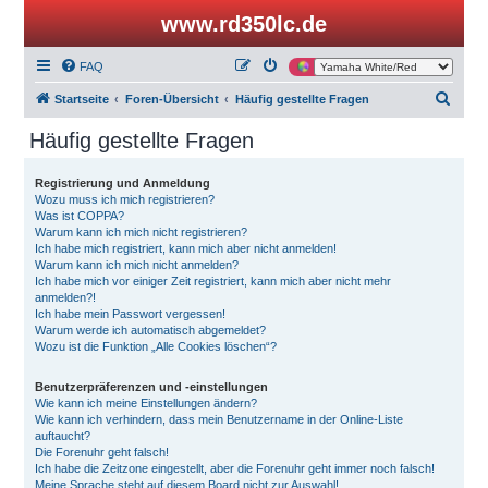
www.rd350lc.de
FAQ
S
Startseite
Foren-Übersicht
Häufig gestellte Fragen
u
Häufig gestellte Fragen
c
h
Registrierung und Anmeldung
Wozu muss ich mich registrieren?
e
Was ist COPPA?
Warum kann ich mich nicht registrieren?
Ich habe mich registriert, kann mich aber nicht anmelden!
Warum kann ich mich nicht anmelden?
Ich habe mich vor einiger Zeit registriert, kann mich aber nicht mehr
anmelden?!
Ich habe mein Passwort vergessen!
Warum werde ich automatisch abgemeldet?
Wozu ist die Funktion „Alle Cookies löschen“?
Benutzerpräferenzen und -einstellungen
Wie kann ich meine Einstellungen ändern?
Wie kann ich verhindern, dass mein Benutzername in der Online-Liste
auftaucht?
Die Forenuhr geht falsch!
Ich habe die Zeitzone eingestellt, aber die Forenuhr geht immer noch falsch!
Meine Sprache steht auf diesem Board nicht zur Auswahl!