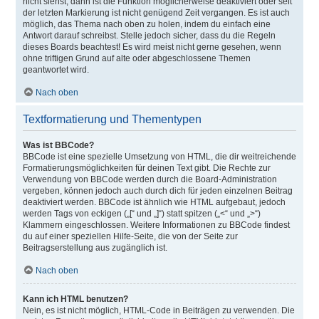
nicht siehst, dann ist die Funktion möglicherweise deaktiviert oder seit
der letzten Markierung ist nicht genügend Zeit vergangen. Es ist auch
möglich, das Thema nach oben zu holen, indem du einfach eine
Antwort darauf schreibst. Stelle jedoch sicher, dass du die Regeln
dieses Boards beachtest! Es wird meist nicht gerne gesehen, wenn
ohne triftigen Grund auf alte oder abgeschlossene Themen
geantwortet wird.
Nach oben
Textformatierung und Thementypen
Was ist BBCode?
BBCode ist eine spezielle Umsetzung von HTML, die dir weitreichende
Formatierungsmöglichkeiten für deinen Text gibt. Die Rechte zur
Verwendung von BBCode werden durch die Board-Administration
vergeben, können jedoch auch durch dich für jeden einzelnen Beitrag
deaktiviert werden. BBCode ist ähnlich wie HTML aufgebaut, jedoch
werden Tags von eckigen („[“ und „]“) statt spitzen („<“ und „>“)
Klammern eingeschlossen. Weitere Informationen zu BBCode findest
du auf einer speziellen Hilfe-Seite, die von der Seite zur
Beitragserstellung aus zugänglich ist.
Nach oben
Kann ich HTML benutzen?
Nein, es ist nicht möglich, HTML-Code in Beiträgen zu verwenden. Die