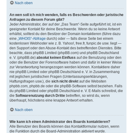
Nach oben
An wen soll ich mich wenden, falls es Beschwerden oder juristische
Anfragen zu diesem Forum gibt?
Jeder Administrator, der auf der „Das Team“-Seite aufgeführt ist, ist ein
geeigneter Kontakt für deine Beschwerde. Wenn du so keine Antwort
erhältst, solltest du den Besitzer der Domain kontaktieren (führe dazu
eine
„WHOIS“-Abfrage
durch) oder — falls diese Seite bei einem
kostenlosen Webhoster wie z. B. Yahoo!, free.fr, funpic.de usw. liegt —
den Support oder den Abuse-Kontakt des betreffenden Dienstes. Bitte
beachte, dass phpBB Limited (phpBB.com) und phpBB Deutschland
e. V. (phpBB.de)
absolut keinen Einfluss
auf die Benutzung oder den
oder die Benutzer der Forensoftware haben und dafür in keiner Weise
zur Verantwortung herangezogen werden können. Kontaktiere daher
nie phpBB Limited oder phpBB Deutschland e. V. in Zusammenhang
mit jeglichen juristischen Fragen (Unterlassungserklärungen,
Haftungsfragen usw.), die
sich nicht direkt
auf die Websiten
phpbb.com, phpbb.de oder die phpBB-Software selbst beziehen. Falls
du phpBB Limited oder phpBB Deutschland e. V. E-Mails schreibst, die
die
Softwarenutzung durch Dritte
betreffen, so wirst du, wenn
überhaupt, höchstens eine knappe Antwort erhalten.
Nach oben
Wie kann ich einen Administrator des Boards kontaktieren?
Alle Benutzer des Boards können das Kontaktformular nutzen, wenn
die Funktion durch die Board-Administration aktiviert wurde.