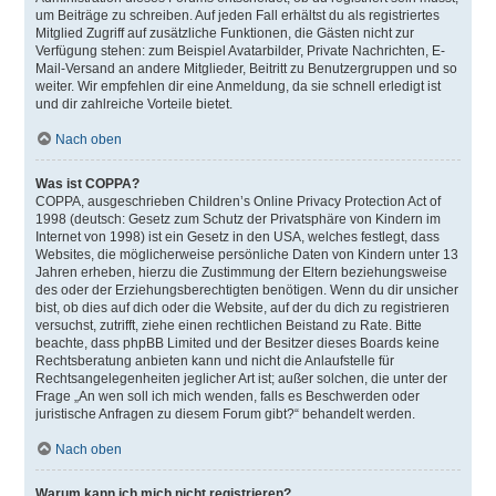
um Beiträge zu schreiben. Auf jeden Fall erhältst du als registriertes
Mitglied Zugriff auf zusätzliche Funktionen, die Gästen nicht zur
Verfügung stehen: zum Beispiel Avatarbilder, Private Nachrichten, E-
Mail-Versand an andere Mitglieder, Beitritt zu Benutzergruppen und so
weiter. Wir empfehlen dir eine Anmeldung, da sie schnell erledigt ist
und dir zahlreiche Vorteile bietet.
Nach oben
Was ist COPPA?
COPPA, ausgeschrieben Children’s Online Privacy Protection Act of
1998 (deutsch: Gesetz zum Schutz der Privatsphäre von Kindern im
Internet von 1998) ist ein Gesetz in den USA, welches festlegt, dass
Websites, die möglicherweise persönliche Daten von Kindern unter 13
Jahren erheben, hierzu die Zustimmung der Eltern beziehungsweise
des oder der Erziehungsberechtigten benötigen. Wenn du dir unsicher
bist, ob dies auf dich oder die Website, auf der du dich zu registrieren
versuchst, zutrifft, ziehe einen rechtlichen Beistand zu Rate. Bitte
beachte, dass phpBB Limited und der Besitzer dieses Boards keine
Rechtsberatung anbieten kann und nicht die Anlaufstelle für
Rechtsangelegenheiten jeglicher Art ist; außer solchen, die unter der
Frage „An wen soll ich mich wenden, falls es Beschwerden oder
juristische Anfragen zu diesem Forum gibt?“ behandelt werden.
Nach oben
Warum kann ich mich nicht registrieren?