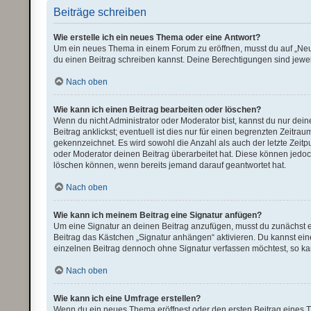
Beiträge schreiben
Wie erstelle ich ein neues Thema oder eine Antwort?
Um ein neues Thema in einem Forum zu eröffnen, musst du auf „Neues 
du einen Beitrag schreiben kannst. Deine Berechtigungen sind jeweil
Nach oben
Wie kann ich einen Beitrag bearbeiten oder löschen?
Wenn du nicht Administrator oder Moderator bist, kannst du nur de
Beitrag anklickst; eventuell ist dies nur für einen begrenzten Zeitr
gekennzeichnet. Es wird sowohl die Anzahl als auch der letzte Zeit
oder Moderator deinen Beitrag überarbeitet hat. Diese können jedoch,
löschen können, wenn bereits jemand darauf geantwortet hat.
Nach oben
Wie kann ich meinem Beitrag eine Signatur anfügen?
Um eine Signatur an deinen Beitrag anzufügen, musst du zunächst ei
Beitrag das Kästchen „Signatur anhängen“ aktivieren. Du kannst ei
einzelnen Beitrag dennoch ohne Signatur verfassen möchtest, so kan
Nach oben
Wie kann ich eine Umfrage erstellen?
Wenn du ein neues Thema eröffnest oder den ersten Beitrag eines The