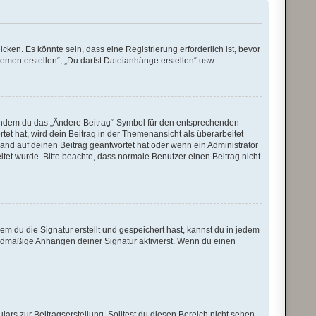
en. Es könnte sein, dass eine Registrierung erforderlich ist, bevor
emen erstellen“, „Du darfst Dateianhänge erstellen“ usw.
, indem du das „Ändere Beitrag“-Symbol für den entsprechenden
tet hat, wird dein Beitrag in der Themenansicht als überarbeitet
and auf deinen Beitrag geantwortet hat oder wenn ein Administrator
eitet wurde. Bitte beachte, dass normale Benutzer einen Beitrag nicht
 du die Signatur erstellt und gespeichert hast, kannst du in jedem
rdmäßige Anhängen deiner Signatur aktivierst. Wenn du einen
.
ars zur Beitragserstellung. Solltest du diesen Bereich nicht sehen