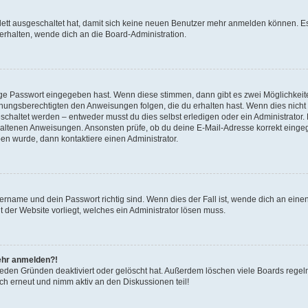
plett ausgeschaltet hat, damit sich keine neuen Benutzer mehr anmelden können. 
 erhalten, wende dich an die Board-Administration.
tige Passwort eingegeben hast. Wenn diese stimmen, dann gibt es zwei Möglichke
iehungsberechtigten den Anweisungen folgen, die du erhalten hast. Wenn dies nicht de
haltet werden – entweder musst du dies selbst erledigen oder ein Administrator. Be
nthaltenen Anweisungen. Ansonsten prüfe, ob du deine E-Mail-Adresse korrekt einge
en wurde, dann kontaktiere einen Administrator.
ername und dein Passwort richtig sind. Wenn dies der Fall ist, wende dich an eine
t der Website vorliegt, welches ein Administrator lösen muss.
mehr anmelden?!
ieden Gründen deaktiviert oder gelöscht hat. Außerdem löschen viele Boards regelm
ch erneut und nimm aktiv an den Diskussionen teil!