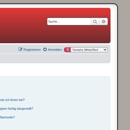
Suche
Erweiterte S
Registrieren
Anmelden
ete ich ihnen bei?
pen farbig dargestellt?
Startseite?