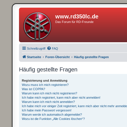
www.rd350lc.de
Das Forum für RD-Freunde
Schnellzugriff
FAQ
Startseite
Foren-Übersicht
Häufig gestellte Fragen
Häufig gestellte Fragen
Registrierung und Anmeldung
Wozu muss ich mich registrieren?
Was ist COPPA?
Warum kann ich mich nicht registrieren?
Ich habe mich registriert, kann mich aber nicht anmelden!
Warum kann ich mich nicht anmelden?
Ich habe mich vor einiger Zeit registriert, kann mich aber nicht mehr anmeld
Ich habe mein Passwort vergessen!
Warum werde ich automatisch abgemeldet?
Wozu ist die Funktion „Alle Cookies löschen“?