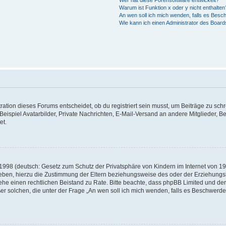
Wer hat diese Forensoftware entwickelt?
Warum ist Funktion x oder y nicht enthalten
An wen soll ich mich wenden, falls es Besc
Wie kann ich einen Administrator des Board
tion dieses Forums entscheidet, ob du registriert sein musst, um Beiträge zu schreibe
eispiel Avatarbilder, Private Nachrichten, E-Mail-Versand an andere Mitglieder, Be
et.
1998 (deutsch: Gesetz zum Schutz der Privatsphäre von Kindern im Internet von 199
ben, hierzu die Zustimmung der Eltern beziehungsweise des oder der Erziehungsber
t, ziehe einen rechtlichen Beistand zu Rate. Bitte beachte, dass phpBB Limited und
außer solchen, die unter der Frage „An wen soll ich mich wenden, falls es Beschwer