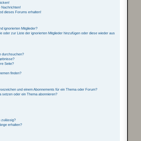
icken!
 Nachrichten!
ed dieses Forums erhalten!
d ignorierten Mitglieder?
e oder zur Liste der ignorierten Mitglieder hinzufügen oder diese wieder aus
en durchsuchen?
rgebnisse?
re Seite?
Themen finden?
Lesezeichen und einem Abonnements für ein Thema oder Forum?
ma setzen oder ein Thema abonnieren?
 zulässig?
hänge erhalten?