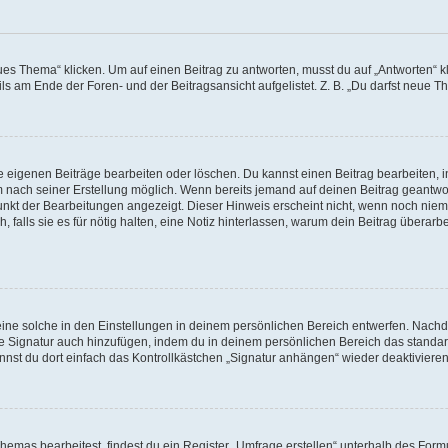
Thema“ klicken. Um auf einen Beitrag zu antworten, musst du auf „Antworten“ klick
s am Ende der Foren- und der Beitragsansicht aufgelistet. Z. B. „Du darfst neue Th
ine eigenen Beiträge bearbeiten oder löschen. Du kannst einen Beitrag bearbeiten
aum nach seiner Erstellung möglich. Wenn bereits jemand auf deinen Beitrag geantwor
punkt der Bearbeitungen angezeigt. Dieser Hinweis erscheint nicht, wenn noch niem
 falls sie es für nötig halten, eine Notiz hinterlassen, warum dein Beitrag überarb
ne solche in den Einstellungen in deinem persönlichen Bereich entwerfen. Nachdem
ne Signatur auch hinzufügen, indem du in deinem persönlichen Bereich das standa
nst du dort einfach das Kontrollkästchen „Signatur anhängen“ wieder deaktivieren
mas bearbeitest, findest du ein Register „Umfrage erstellen“ unterhalb des Formul