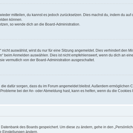
t wieder mitteilen, du kannst es jedoch zurücksetzen. Dies machst du, indem du auf
melden können.
setzen, so wende dich an die Board-Administration.
icht auswählst, wirst du nur für eine Sitzung angemeldet. Dies verhindert den M
“ beim Anmelden auswählen. Dies ist nicht empfehlenswert, wenn du dich an einem
sie vermutlich von der Board-Administration ausgeschaltet.
und die dafür sorgen, dass du im Forum angemeldet bleibst. Außerdem ermöglichen 
u Probleme bei der An- oder Abmeldung hast, kann es helfen, wenn du die Cookies l
er Datenbank des Boards gespeichert. Um diese zu ändern, gehe in den „Persönliche
e Einstellungen ändern.