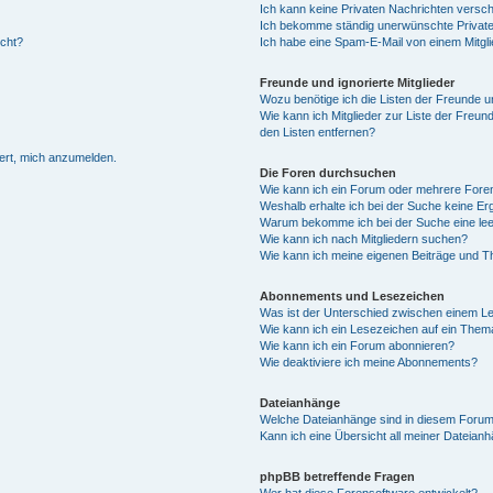
Ich kann keine Privaten Nachrichten versch
Ich bekomme ständig unerwünschte Private
ucht?
Ich habe eine Spam-E-Mail von einem Mitgli
Freunde und ignorierte Mitglieder
Wozu benötige ich die Listen der Freunde un
Wie kann ich Mitglieder zur Liste der Freund
den Listen entfernen?
dert, mich anzumelden.
Die Foren durchsuchen
Wie kann ich ein Forum oder mehrere For
Weshalb erhalte ich bei der Suche keine E
Warum bekomme ich bei der Suche eine lee
Wie kann ich nach Mitgliedern suchen?
Wie kann ich meine eigenen Beiträge und 
Abonnements und Lesezeichen
Was ist der Unterschied zwischen einem 
Wie kann ich ein Lesezeichen auf ein The
Wie kann ich ein Forum abonnieren?
Wie deaktiviere ich meine Abonnements?
Dateianhänge
Welche Dateianhänge sind in diesem Forum
Kann ich eine Übersicht all meiner Dateian
phpBB betreffende Fragen