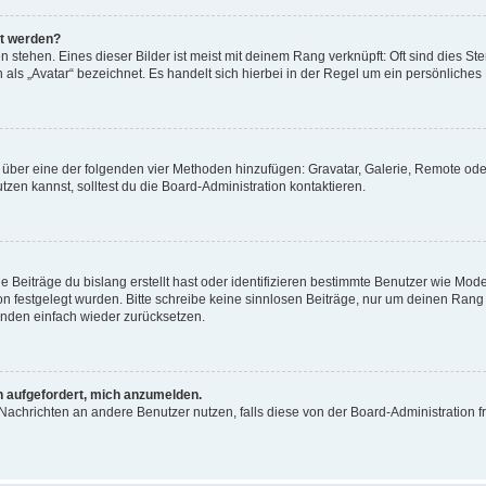
gt werden?
stehen. Eines dieser Bilder ist meist mit deinem Rang verknüpft: Oft sind dies St
als „Avatar“ bezeichnet. Es handelt sich hierbei in der Regel um ein persönliches 
ar über eine der folgenden vier Methoden hinzufügen: Gravatar, Galerie, Remote 
en kannst, solltest du die Board-Administration kontaktieren.
 Beiträge du bislang erstellt hast oder identifizieren bestimmte Benutzer wie Mo
ion festgelegt wurden. Bitte schreibe keine sinnlosen Beiträge, nur um deinen Ran
änden einfach wieder zurücksetzen.
ch aufgefordert, mich anzumelden.
ür Nachrichten an andere Benutzer nutzen, falls diese von der Board-Administratio