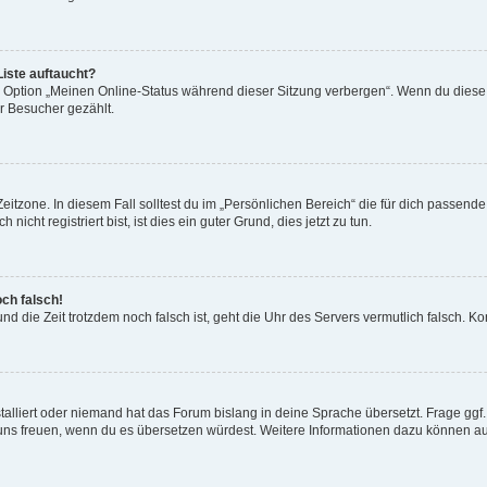
iste auftaucht?
ne Option „Meinen Online-Status während dieser Sitzung verbergen“. Wenn du diese
er Besucher gezählt.
itzone. In diesem Fall solltest du im „Persönlichen Bereich“ die für dich passende Z
cht registriert bist, ist dies ein guter Grund, dies jetzt zu tun.
och falsch!
t und die Zeit trotzdem noch falsch ist, geht die Uhr des Servers vermutlich falsch.
talliert oder niemand hat das Forum bislang in deine Sprache übersetzt. Frage ggf
 wir uns freuen, wenn du es übersetzen würdest. Weitere Informationen dazu können 