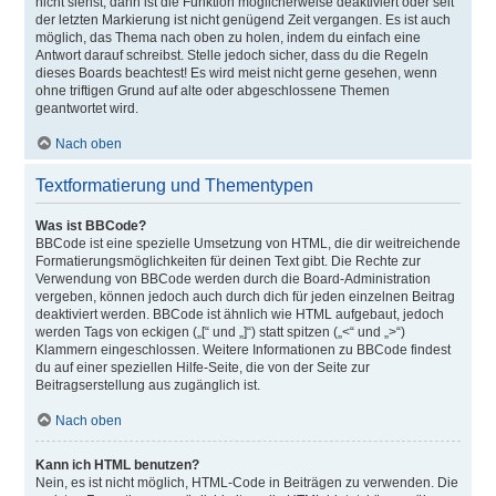
nicht siehst, dann ist die Funktion möglicherweise deaktiviert oder seit
der letzten Markierung ist nicht genügend Zeit vergangen. Es ist auch
möglich, das Thema nach oben zu holen, indem du einfach eine
Antwort darauf schreibst. Stelle jedoch sicher, dass du die Regeln
dieses Boards beachtest! Es wird meist nicht gerne gesehen, wenn
ohne triftigen Grund auf alte oder abgeschlossene Themen
geantwortet wird.
Nach oben
Textformatierung und Thementypen
Was ist BBCode?
BBCode ist eine spezielle Umsetzung von HTML, die dir weitreichende
Formatierungsmöglichkeiten für deinen Text gibt. Die Rechte zur
Verwendung von BBCode werden durch die Board-Administration
vergeben, können jedoch auch durch dich für jeden einzelnen Beitrag
deaktiviert werden. BBCode ist ähnlich wie HTML aufgebaut, jedoch
werden Tags von eckigen („[“ und „]“) statt spitzen („<“ und „>“)
Klammern eingeschlossen. Weitere Informationen zu BBCode findest
du auf einer speziellen Hilfe-Seite, die von der Seite zur
Beitragserstellung aus zugänglich ist.
Nach oben
Kann ich HTML benutzen?
Nein, es ist nicht möglich, HTML-Code in Beiträgen zu verwenden. Die