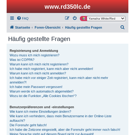
www.rd350lc.de
FAQ
S
Startseite
Foren-Übersicht
Häufig gestellte Fragen
u
Häufig gestellte Fragen
c
h
Registrierung und Anmeldung
Wozu muss ich mich registrieren?
e
Was ist COPPA?
Warum kann ich mich nicht registrieren?
Ich habe mich registriert, kann mich aber nicht anmelden!
Warum kann ich mich nicht anmelden?
Ich habe mich vor einiger Zeit registriert, kann mich aber nicht mehr
anmelden?!
Ich habe mein Passwort vergessen!
Warum werde ich automatisch abgemeldet?
Wozu ist die Funktion „Alle Cookies löschen“?
Benutzerpräferenzen und -einstellungen
Wie kann ich meine Einstellungen ändern?
Wie kann ich verhindern, dass mein Benutzername in der Online-Liste
auftaucht?
Die Forenuhr geht falsch!
Ich habe die Zeitzone eingestellt, aber die Forenuhr geht immer noch falsch!
Meine Sprache steht auf diesem Board nicht zur Auswahl!