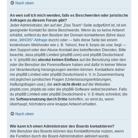
Nach oben
An wen soll ich mich wenden, falls es Beschwerden oder juristische
Anfragen zu diesem Forum gibt?
Jeder Administrator, der auf der „Das Team“-Seite aufgeführt ist, ist ein
geeigneter Kontakt für deine Beschwerde. Wenn du so keine Antwort
erhältst, solltest du den Besitzer der Domain kontaktieren (führe dazu
eine
„WHOIS“-Abfrage
durch) oder — falls diese Seite bei einem
kostenlosen Webhoster wie z. B. Yahoo!, free.fr, funpic.de usw. liegt —
den Support oder den Abuse-Kontakt des betreffenden Dienstes. Bitte
beachte, dass phpBB Limited (phpBB.com) und phpBB Deutschland
e. V. (phpBB.de)
absolut keinen Einfluss
auf die Benutzung oder den
oder die Benutzer der Forensoftware haben und dafür in keiner Weise
zur Verantwortung herangezogen werden können. Kontaktiere daher
nie phpBB Limited oder phpBB Deutschland e. V. in Zusammenhang
mit jeglichen juristischen Fragen (Unterlassungserklärungen,
Haftungsfragen usw.), die
sich nicht direkt
auf die Websiten
phpbb.com, phpbb.de oder die phpBB-Software selbst beziehen. Falls
du phpBB Limited oder phpBB Deutschland e. V. E-Mails schreibst, die
die
Softwarenutzung durch Dritte
betreffen, so wirst du, wenn
überhaupt, höchstens eine knappe Antwort erhalten.
Nach oben
Wie kann ich einen Administrator des Boards kontaktieren?
Alle Benutzer des Boards können das Kontaktformular nutzen, wenn
die Funktion durch die Board-Administration aktiviert wurde.