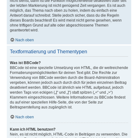
nicht siehst, dann ist die Funktion möglicherweise deaktiviert oder seit
der letzten Markierung ist nicht genügend Zeit vergangen. Es ist auch
möglich, das Thema nach oben zu holen, indem du einfach eine
Antwort darauf schreibst. Stelle jedoch sicher, dass du die Regeln
dieses Boards beachtest! Es wird meist nicht gerne gesehen, wenn
ohne triftigen Grund auf alte oder abgeschlossene Themen
geantwortet wird.
Nach oben
Textformatierung und Thementypen
Was ist BBCode?
BBCode ist eine spezielle Umsetzung von HTML, die dir weitreichende
Formatierungsmöglichkeiten für deinen Text gibt. Die Rechte zur
Verwendung von BBCode werden durch die Board-Administration
vergeben, können jedoch auch durch dich für jeden einzelnen Beitrag
deaktiviert werden. BBCode ist ähnlich wie HTML aufgebaut, jedoch
werden Tags von eckigen („[“ und „]“) statt spitzen („<“ und „>“)
Klammern eingeschlossen. Weitere Informationen zu BBCode findest
du auf einer speziellen Hilfe-Seite, die von der Seite zur
Beitragserstellung aus zugänglich ist.
Nach oben
Kann ich HTML benutzen?
Nein, es ist nicht möglich, HTML-Code in Beiträgen zu verwenden. Die