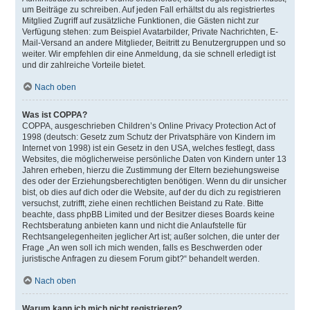
um Beiträge zu schreiben. Auf jeden Fall erhältst du als registriertes
Mitglied Zugriff auf zusätzliche Funktionen, die Gästen nicht zur
Verfügung stehen: zum Beispiel Avatarbilder, Private Nachrichten, E-
Mail-Versand an andere Mitglieder, Beitritt zu Benutzergruppen und so
weiter. Wir empfehlen dir eine Anmeldung, da sie schnell erledigt ist
und dir zahlreiche Vorteile bietet.
Nach oben
Was ist COPPA?
COPPA, ausgeschrieben Children’s Online Privacy Protection Act of
1998 (deutsch: Gesetz zum Schutz der Privatsphäre von Kindern im
Internet von 1998) ist ein Gesetz in den USA, welches festlegt, dass
Websites, die möglicherweise persönliche Daten von Kindern unter 13
Jahren erheben, hierzu die Zustimmung der Eltern beziehungsweise
des oder der Erziehungsberechtigten benötigen. Wenn du dir unsicher
bist, ob dies auf dich oder die Website, auf der du dich zu registrieren
versuchst, zutrifft, ziehe einen rechtlichen Beistand zu Rate. Bitte
beachte, dass phpBB Limited und der Besitzer dieses Boards keine
Rechtsberatung anbieten kann und nicht die Anlaufstelle für
Rechtsangelegenheiten jeglicher Art ist; außer solchen, die unter der
Frage „An wen soll ich mich wenden, falls es Beschwerden oder
juristische Anfragen zu diesem Forum gibt?“ behandelt werden.
Nach oben
Warum kann ich mich nicht registrieren?