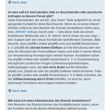
Nach oben
An wen soll ich mich wenden, falls es Beschwerden oder juristische
Anfragen zu diesem Forum gibt?
Jeder Administrator, der auf der „Das Team“-Seite aufgeführt ist, ist ein
geeigneter Kontakt für deine Beschwerde. Wenn du so keine Antwort
erhältst, solltest du den Besitzer der Domain kontaktieren (führe dazu
eine
„WHOIS“-Abfrage
durch) oder — falls diese Seite bei einem
kostenlosen Webhoster wie z. B. Yahoo!, free.fr, funpic.de usw. liegt —
den Support oder den Abuse-Kontakt des betreffenden Dienstes. Bitte
beachte, dass phpBB Limited (phpBB.com) und phpBB Deutschland
e. V. (phpBB.de)
absolut keinen Einfluss
auf die Benutzung oder den
oder die Benutzer der Forensoftware haben und dafür in keiner Weise
zur Verantwortung herangezogen werden können. Kontaktiere daher
nie phpBB Limited oder phpBB Deutschland e. V. in Zusammenhang
mit jeglichen juristischen Fragen (Unterlassungserklärungen,
Haftungsfragen usw.), die
sich nicht direkt
auf die Websiten
phpbb.com, phpbb.de oder die phpBB-Software selbst beziehen. Falls
du phpBB Limited oder phpBB Deutschland e. V. E-Mails schreibst, die
die
Softwarenutzung durch Dritte
betreffen, so wirst du, wenn
überhaupt, höchstens eine knappe Antwort erhalten.
Nach oben
Wie kann ich einen Administrator des Boards kontaktieren?
Alle Benutzer des Boards können das Kontaktformular nutzen, wenn
die Funktion durch die Board-Administration aktiviert wurde.