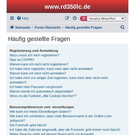
www.rd350lc.de
FAQ
S
Startseite
Foren-Übersicht
Häufig gestellte Fragen
u
Häufig gestellte Fragen
c
h
Registrierung und Anmeldung
Wozu muss ich mich registrieren?
e
Was ist COPPA?
Warum kann ich mich nicht registrieren?
Ich habe mich registriert, kann mich aber nicht anmelden!
Warum kann ich mich nicht anmelden?
Ich habe mich vor einiger Zeit registriert, kann mich aber nicht mehr
anmelden?!
Ich habe mein Passwort vergessen!
Warum werde ich automatisch abgemeldet?
Wozu ist die Funktion „Alle Cookies löschen“?
Benutzerpräferenzen und -einstellungen
Wie kann ich meine Einstellungen ändern?
Wie kann ich verhindern, dass mein Benutzername in der Online-Liste
auftaucht?
Die Forenuhr geht falsch!
Ich habe die Zeitzone eingestellt, aber die Forenuhr geht immer noch falsch!
Meine Sprache steht auf diesem Board nicht zur Auswahl!