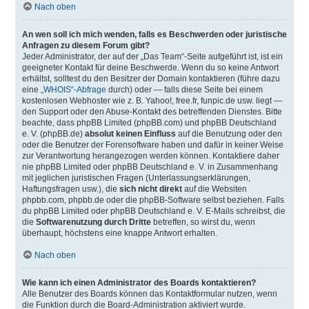
Nach oben
An wen soll ich mich wenden, falls es Beschwerden oder juristische
Anfragen zu diesem Forum gibt?
Jeder Administrator, der auf der „Das Team“-Seite aufgeführt ist, ist ein
geeigneter Kontakt für deine Beschwerde. Wenn du so keine Antwort
erhältst, solltest du den Besitzer der Domain kontaktieren (führe dazu
eine
„WHOIS“-Abfrage
durch) oder — falls diese Seite bei einem
kostenlosen Webhoster wie z. B. Yahoo!, free.fr, funpic.de usw. liegt —
den Support oder den Abuse-Kontakt des betreffenden Dienstes. Bitte
beachte, dass phpBB Limited (phpBB.com) und phpBB Deutschland
e. V. (phpBB.de)
absolut keinen Einfluss
auf die Benutzung oder den
oder die Benutzer der Forensoftware haben und dafür in keiner Weise
zur Verantwortung herangezogen werden können. Kontaktiere daher
nie phpBB Limited oder phpBB Deutschland e. V. in Zusammenhang
mit jeglichen juristischen Fragen (Unterlassungserklärungen,
Haftungsfragen usw.), die
sich nicht direkt
auf die Websiten
phpbb.com, phpbb.de oder die phpBB-Software selbst beziehen. Falls
du phpBB Limited oder phpBB Deutschland e. V. E-Mails schreibst, die
die
Softwarenutzung durch Dritte
betreffen, so wirst du, wenn
überhaupt, höchstens eine knappe Antwort erhalten.
Nach oben
Wie kann ich einen Administrator des Boards kontaktieren?
Alle Benutzer des Boards können das Kontaktformular nutzen, wenn
die Funktion durch die Board-Administration aktiviert wurde.