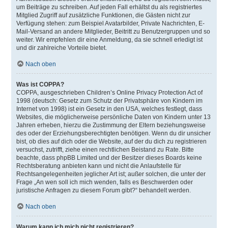
um Beiträge zu schreiben. Auf jeden Fall erhältst du als registriertes
Mitglied Zugriff auf zusätzliche Funktionen, die Gästen nicht zur
Verfügung stehen: zum Beispiel Avatarbilder, Private Nachrichten, E-
Mail-Versand an andere Mitglieder, Beitritt zu Benutzergruppen und so
weiter. Wir empfehlen dir eine Anmeldung, da sie schnell erledigt ist
und dir zahlreiche Vorteile bietet.
Nach oben
Was ist COPPA?
COPPA, ausgeschrieben Children’s Online Privacy Protection Act of
1998 (deutsch: Gesetz zum Schutz der Privatsphäre von Kindern im
Internet von 1998) ist ein Gesetz in den USA, welches festlegt, dass
Websites, die möglicherweise persönliche Daten von Kindern unter 13
Jahren erheben, hierzu die Zustimmung der Eltern beziehungsweise
des oder der Erziehungsberechtigten benötigen. Wenn du dir unsicher
bist, ob dies auf dich oder die Website, auf der du dich zu registrieren
versuchst, zutrifft, ziehe einen rechtlichen Beistand zu Rate. Bitte
beachte, dass phpBB Limited und der Besitzer dieses Boards keine
Rechtsberatung anbieten kann und nicht die Anlaufstelle für
Rechtsangelegenheiten jeglicher Art ist; außer solchen, die unter der
Frage „An wen soll ich mich wenden, falls es Beschwerden oder
juristische Anfragen zu diesem Forum gibt?“ behandelt werden.
Nach oben
Warum kann ich mich nicht registrieren?