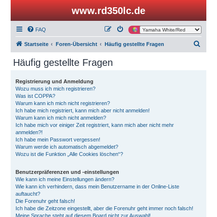
www.rd350lc.de
FAQ
S
Startseite
Foren-Übersicht
Häufig gestellte Fragen
u
Häufig gestellte Fragen
c
h
Registrierung und Anmeldung
Wozu muss ich mich registrieren?
e
Was ist COPPA?
Warum kann ich mich nicht registrieren?
Ich habe mich registriert, kann mich aber nicht anmelden!
Warum kann ich mich nicht anmelden?
Ich habe mich vor einiger Zeit registriert, kann mich aber nicht mehr
anmelden?!
Ich habe mein Passwort vergessen!
Warum werde ich automatisch abgemeldet?
Wozu ist die Funktion „Alle Cookies löschen“?
Benutzerpräferenzen und -einstellungen
Wie kann ich meine Einstellungen ändern?
Wie kann ich verhindern, dass mein Benutzername in der Online-Liste
auftaucht?
Die Forenuhr geht falsch!
Ich habe die Zeitzone eingestellt, aber die Forenuhr geht immer noch falsch!
Meine Sprache steht auf diesem Board nicht zur Auswahl!