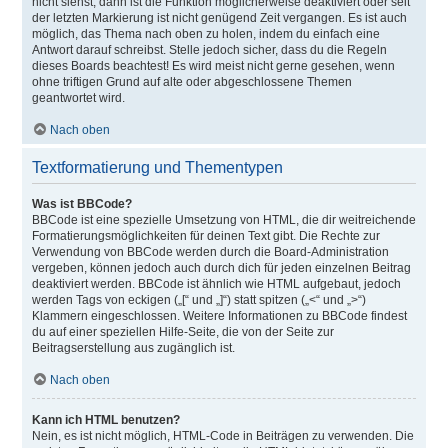
nicht siehst, dann ist die Funktion möglicherweise deaktiviert oder seit
der letzten Markierung ist nicht genügend Zeit vergangen. Es ist auch
möglich, das Thema nach oben zu holen, indem du einfach eine
Antwort darauf schreibst. Stelle jedoch sicher, dass du die Regeln
dieses Boards beachtest! Es wird meist nicht gerne gesehen, wenn
ohne triftigen Grund auf alte oder abgeschlossene Themen
geantwortet wird.
Nach oben
Textformatierung und Thementypen
Was ist BBCode?
BBCode ist eine spezielle Umsetzung von HTML, die dir weitreichende
Formatierungsmöglichkeiten für deinen Text gibt. Die Rechte zur
Verwendung von BBCode werden durch die Board-Administration
vergeben, können jedoch auch durch dich für jeden einzelnen Beitrag
deaktiviert werden. BBCode ist ähnlich wie HTML aufgebaut, jedoch
werden Tags von eckigen („[“ und „]“) statt spitzen („<“ und „>“)
Klammern eingeschlossen. Weitere Informationen zu BBCode findest
du auf einer speziellen Hilfe-Seite, die von der Seite zur
Beitragserstellung aus zugänglich ist.
Nach oben
Kann ich HTML benutzen?
Nein, es ist nicht möglich, HTML-Code in Beiträgen zu verwenden. Die