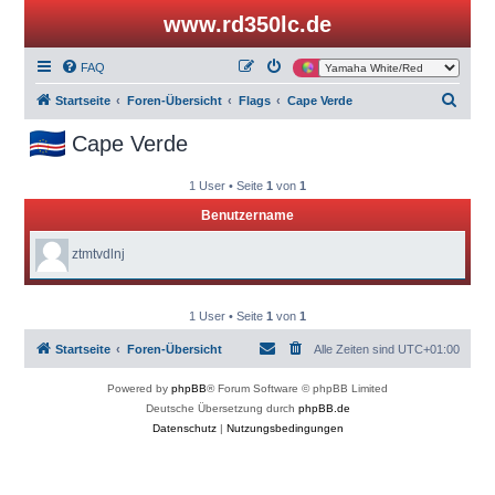
www.rd350lc.de
FAQ
S
Startseite
Foren-Übersicht
Flags
Cape Verde
u
Cape Verde
c
h
1 User • Seite
1
von
1
e
Benutzername
ztmtvdlnj
1 User • Seite
1
von
1
Startseite
Foren-Übersicht
Alle Zeiten sind
UTC+01:00
Powered by
phpBB
® Forum Software © phpBB Limited
Deutsche Übersetzung durch
phpBB.de
Datenschutz
|
Nutzungsbedingungen