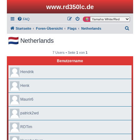
www.rd350lc.de
FAQ
S
Startseite
Foren-Übersicht
Flags
Netherlands
u
Netherlands
c
h
7 Users • Seite
1
von
1
e
Benutzername
Hendrik
Henk
Maurir6
patrick2wd
RDTim