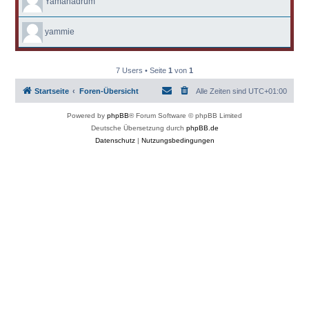
Yamahadrum
yammie
7 Users • Seite
1
von
1
Startseite
Foren-Übersicht
Alle Zeiten sind
UTC+01:00
Powered by
phpBB
® Forum Software © phpBB Limited
Deutsche Übersetzung durch
phpBB.de
Datenschutz
|
Nutzungsbedingungen