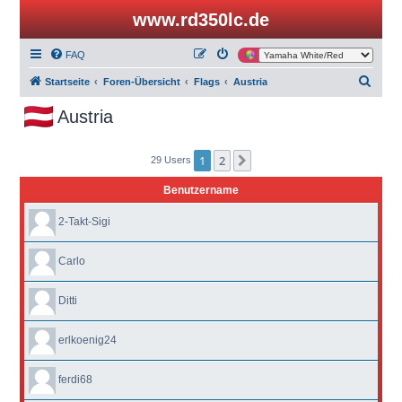
www.rd350lc.de
FAQ
S
Startseite
Foren-Übersicht
Flags
Austria
u
Austria
c
h
1
2
Nächste
29 Users
e
Benutzername
2-Takt-Sigi
Carlo
Ditti
erlkoenig24
ferdi68