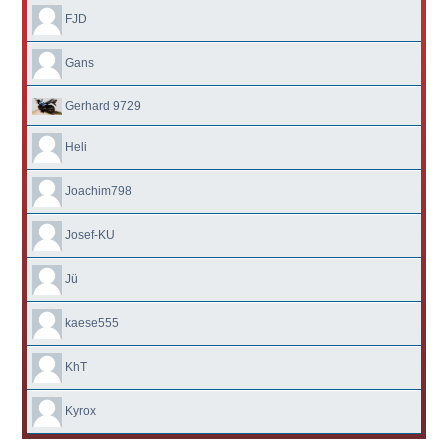
FJD
Gans
Gerhard 9729
Heli
Joachim798
Josef-KU
Jü
kaese555
KhT
Kyrox