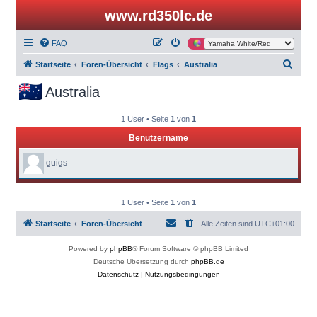
www.rd350lc.de
FAQ
S
Startseite
Foren-Übersicht
Flags
Australia
u
Australia
c
h
1 User • Seite
1
von
1
e
Benutzername
guigs
1 User • Seite
1
von
1
Startseite
Foren-Übersicht
Alle Zeiten sind
UTC+01:00
Powered by
phpBB
® Forum Software © phpBB Limited
Deutsche Übersetzung durch
phpBB.de
Datenschutz
|
Nutzungsbedingungen